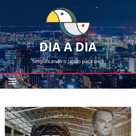
Skip
to
content
DIA A DIA
Simplificando o Japão para você