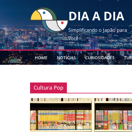
Skip
DIA A DIA
to
content
Simplificando o Japão para
você
HOME
NOTÍCIAS
CURIOSIDADES
TUR
Cultura Pop