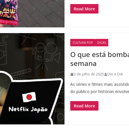
Read More
CULTURA POP
DICAS
O que está bomba
semana
3 de julho de 2025
DIA A DIA
As séries e filmes mais assist
do público por histórias envolv
Read More