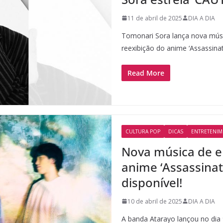
11 de abril de 2025
DIA A DIA
Tomonari Sora lança nova músic
reexibição do anime ‘Assassina
Read More
CULTURA POP
DICAS
ENTRETENI
Nova música de e
anime ‘Assassinat
disponível!
10 de abril de 2025
DIA A DIA
A banda Atarayo lançou no dia 9