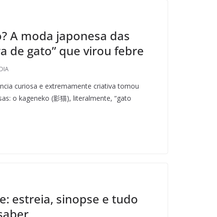
o? A moda japonesa das
 de gato” que virou febre
DIA
cia curiosa e extremamente criativa tomou
sas: o kageneko (影猫), literalmente, “gato
e: estreia, sinopse e tudo
saber