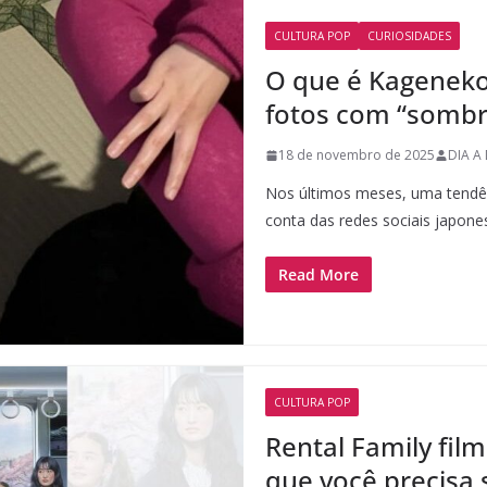
CULTURA POP
CURIOSIDADES
O que é Kagenek
fotos com “sombra
18 de novembro de 2025
DIA A 
Nos últimos meses, uma tendên
conta das redes sociais japone
Read More
CULTURA POP
Rental Family film
que você precisa 