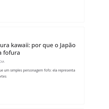
ltura kawaii: por que o Japão
 fofura
DIA
que um simples personagem fofo: ela representa
ortes