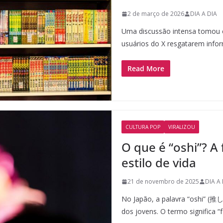
2 de março de 2026
DIA A DIA
Uma discussão intensa tomou c
usuários do X resgatarem info
Read More
CULTURA POP
VIRALIZOU
O que é “oshi”? A
estilo de vida
21 de novembro de 2025
DIA A 
No Japão, a palavra “oshi” (推し
dos jovens. O termo significa “