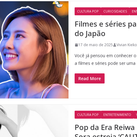
CULTURA POP
CURIOSIDADES
EN
Filmes e séries p
do Japão
17 de maio de 2025
Vivian Kieko
Você já pensou em conhecer o 
a filmes e séries pode ser uma
Read More
CULTURA POP
ENTRETENIMENTO
Pop da Era Reiwa
Sora estreia ‘CAU