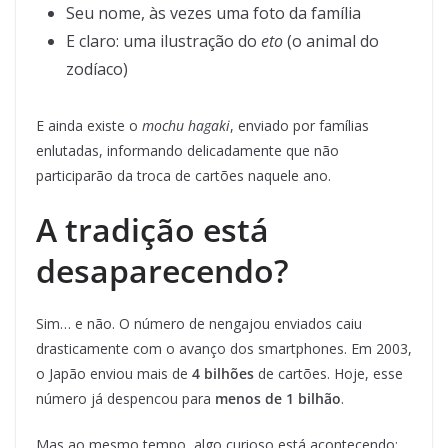
Seu nome, às vezes uma foto da família
E claro: uma ilustração do
eto
(o animal do
zodíaco)
E ainda existe o
mochu hagaki
, enviado por famílias
enlutadas, informando delicadamente que não
participarão da troca de cartões naquele ano.
A tradição está
desaparecendo?
Sim… e não. O número de nengajou enviados caiu
drasticamente com o avanço dos smartphones. Em 2003,
o Japão enviou mais de
4 bilhões
de cartões. Hoje, esse
número já despencou para
menos de 1 bilhão
.
Mas ao mesmo tempo, algo curioso está acontecendo: