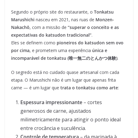
Segundo o próprio site do restaurante, o
Tonkatsu
Marushichi
nasceu em 2021, nas ruas de
Monzen-
Nakachō
, com a missão de
“superar o conceito e as
expectativas do katsudon tradicional”
.
Eles se definem como
pioneiros do katsudon sem ovo
por cima
, e prometem uma experiência
única e
incomparável de tonkatsu (唯一無二のとんかつ体験)
.
O segredo está no cuidado quase artesanal com cada
etapa. O Marushichi não é um lugar que apenas frita
carne — é um lugar que
trata o tonkatsu como arte
:
Espessura impressionante
– cortes
generosos de carne, ajustados
milimetricamente para atingir o ponto ideal
entre crocância e suculência.
Controle de temperatura
– da marinada à