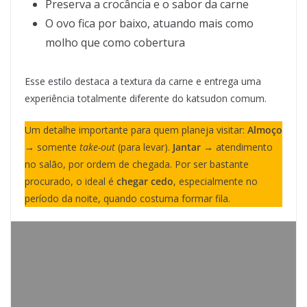
Preserva a crocância e o sabor da carne
O ovo fica por baixo, atuando mais como
molho que como cobertura
Esse estilo destaca a textura da carne e entrega uma
experiência totalmente diferente do katsudon comum.
Um detalhe importante para quem planeja visitar:
Almoço
→ somente
take-out
(para levar).
Jantar
→ atendimento
no salão, por ordem de chegada. Por ser bastante
procurado, o ideal é
chegar cedo
, especialmente no
período da noite, quando costuma formar fila.