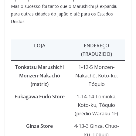
Mas o sucesso foi tanto que o Marushichi já expandiu
para outras cidades do Japão e até para os Estados
Unidos.
LOJA
ENDEREÇO
(TRADUZIDO)
Tonkatsu Marushichi
1-12-5 Monzen-
Monzen-Nakachō
Nakachō, Koto-ku,
(matriz)
Tóquio
Fukagawa Fudō Store
1-14-14 Tomioka,
Koto-ku, Tóquio
(prédio Waraku 1F)
Ginza Store
4-13-3 Ginza, Chuo-
ku, Tóquio