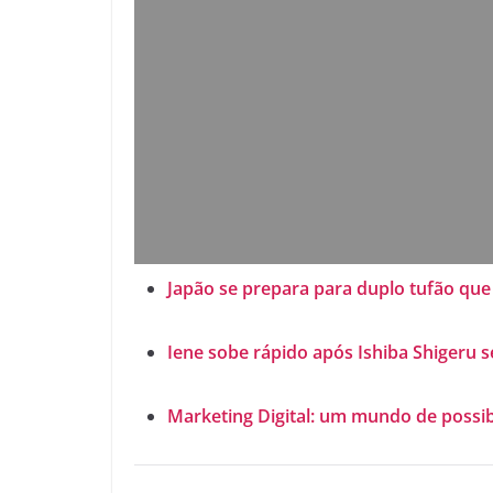
Japão se prepara para duplo tufão que 
Iene sobe rápido após Ishiba Shigeru s
Marketing Digital: um mundo de possib