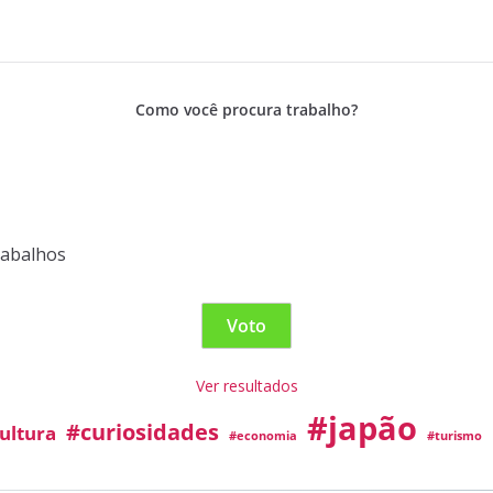
Como você procura trabalho?
rabalhos
Ver resultados
#japão
#curiosidades
ultura
#economia
#turismo