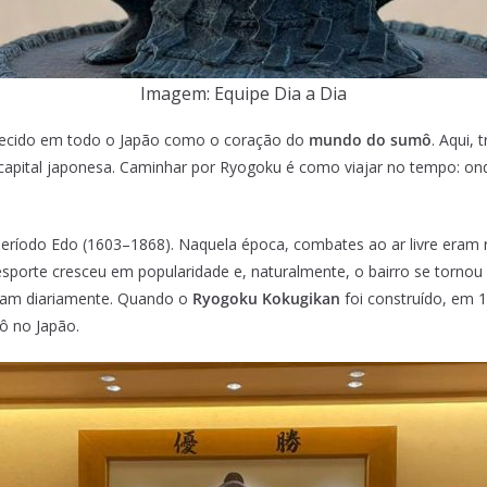
Imagem: Equipe Dia a Dia
nhecido em todo o Japão como o coração do
mundo do sumô
. Aqui,
capital japonesa. Caminhar por Ryogoku é como viajar no tempo: ond
íodo Edo (1603–1868). Naquela época, combates ao ar livre eram re
esporte cresceu em popularidade e, naturalmente, o bairro se torn
inam diariamente. Quando o
Ryogoku Kokugikan
foi construído, em 1
ô no Japão.