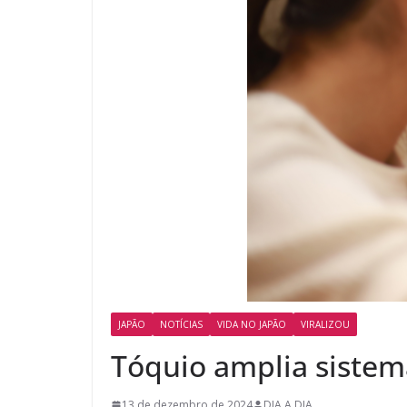
JAPÃO
NOTÍCIAS
VIDA NO JAPÃO
VIRALIZOU
Tóquio amplia sistema
13 de dezembro de 2024
DIA A DIA