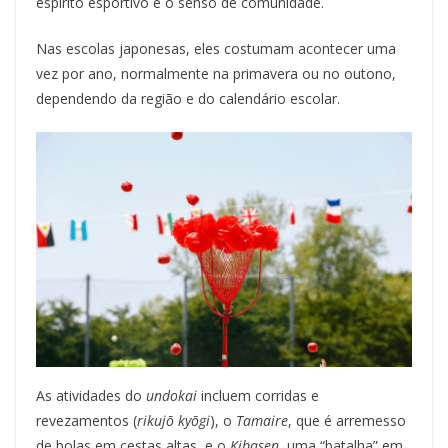
espírito esportivo e o senso de comunidade.
Nas escolas japonesas, eles costumam acontecer uma
vez por ano, normalmente na primavera ou no outono,
dependendo da região e do calendário escolar.
As atividades do
undokai
incluem corridas e
revezamentos (
rikujō kyōgi
), o
Tamaire
, que é arremesso
de bolas em cestas altas, e o
Kibasen
, uma “batalha” em