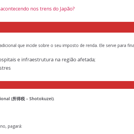
á acontecendo nos trens do Japão?
dicional que incide sobre o seu imposto de renda. Ele serve para fina
spitais e infraestrutura na região afetada;
stres
cional (所得税 – Shotokuzei)
.
no, pagará: