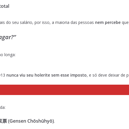
total
s do seu salário, por isso, a maioria das pessoas
nem percebe
que 
agar?”
o longa:
2013
nunca viu seu holerite sem esse imposto
, e só deve deixar de p
da:
票 (Gensen Chōshūhyō)
.