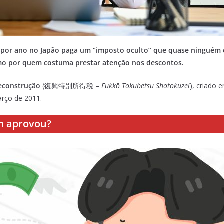
 por ano no Japão paga um “imposto oculto” que quase ninguém 
smo por quem costuma prestar atenção nos descontos.
Reconstrução
(復興特別所得税 –
Fukkō Tokubetsu Shotokuzei
), criado
rço de 2011.
m aprovou?