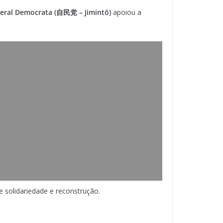
beral Democrata (自民党 – Jimintō)
apoiou a
 solidariedade e reconstrução.