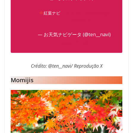
紅葉ナビ
https://t.co/kDWxCO0vgG
pic.twitter.com/dW4hSvT5bR
— お天気ナビゲータ (@ten__navi)
October 30, 2024
Crédito: @ten__navi/ Reprodução X
Momijis