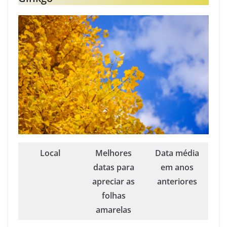
Local
Melhores
Data média
datas para
em anos
apreciar as
anteriores
folhas
amarelas