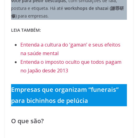
você para pedir desculpas
, com simulações de fala,
postura e etiqueta. Há até
workshops de shazai (謝罪研
修)
para empresas.
LEIA TAMBÉM:
Entenda a cultura do ‘gaman’ e seus efeitos
na saúde mental
Entenda o imposto oculto que todos pagam
no Japão desde 2013
Empresas que organizam “funerais”
para bichinhos de pelúcia
O que são?