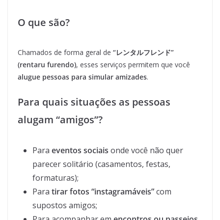
O que são?
Chamados de forma geral de
“レンタルフレンド”
(rentaru furendo)
, esses serviços permitem que você
alugue pessoas para simular amizades
.
Para quais situações as pessoas
alugam “amigos”?
Para
eventos sociais
onde você não quer
parecer solitário (casamentos, festas,
formaturas);
Para
tirar fotos “instagramáveis”
com
supostos amigos;
Para acompanhar em
encontros ou passeios
,