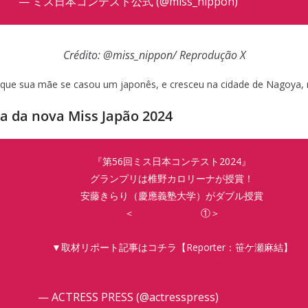
— ミス日本コンテスト公式 (@miss_nippon)
January 22, 
Crédito: @miss_nippon/ Reprodução X
 que sua mãe se casou um japonês, e cresceu na cidade de Nagoya, r
ha da nova Miss Japão 2024
『第56回ミス日本コンテスト2024』
グランプリは椎野カロリーナが授賞！
安藤きらり（慶應義塾大学）がダブル授賞
＜
#ミス日本2024
①＞
▼取材リポート記事はコチラ【Reporter：笹ケ瀬麻結】
so
#ミス日本
#椎野カロリーナ
#安藤きらり
#安井南
#有馬佳奈
#石村
— ACTRESS PRESS (@actresspress)
January 25, 2024