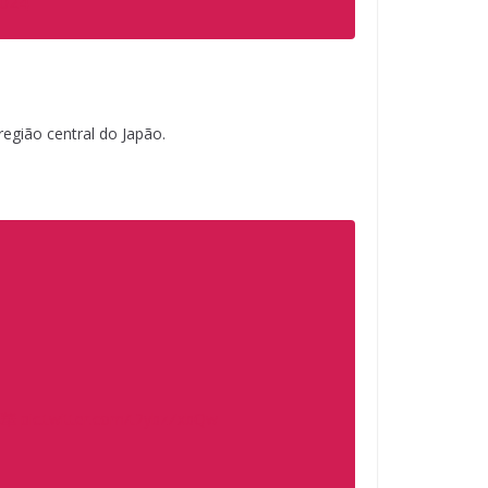
2024
egião central do Japão.
彩華
pic.twitter.com/t2ybzZxbQw