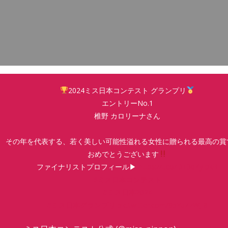
2024ミス日本コンテスト グランプリ
エントリーNo.1
椎野 カロリーナさん
その年を代表する、若く美しい可能性溢れる女性に贈られる最高の賞
おめでとうございます
ファイナリストプロフィール▶︎
https://t.co/DT3qKyIpkB
#ミス日本コンテスト
#ミス日本2024
#ミス日本グランプリ
pic.twitter.com/9pYuZzWJI8